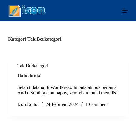
S
k
i
p
t
o
c
Kategori
Tak Berkategori
o
n
t
e
n
Tak Berkategori
t
Halo dunia!
Selamt datang di WordPress. Ini adalah pos pertama
Anda. Sunting atau hapus, kemudian mulai menulis!
Icon Editor
24 Februari 2024
1 Comment